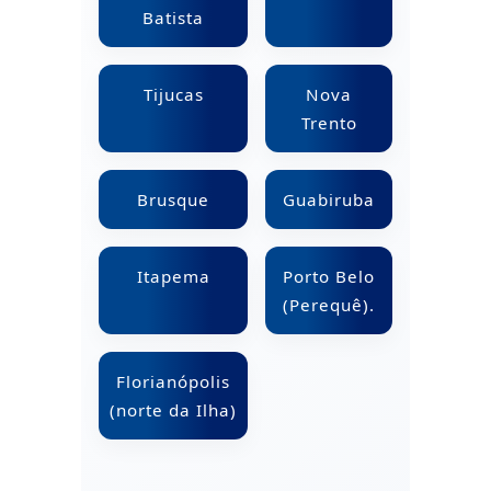
Batista
Tijucas
Nova
Trento
Brusque
Guabiruba
Itapema
Porto Belo
(Perequê).
Florianópolis
(norte da Ilha)