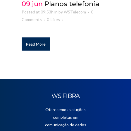
09 jun
Planos telefonia
Posted at 09:53h
in
by
WSTelecom
0
Comments
0
Likes
Read More
WS FIBRA
Oferecemos soluções
completas em
comunicação de dados