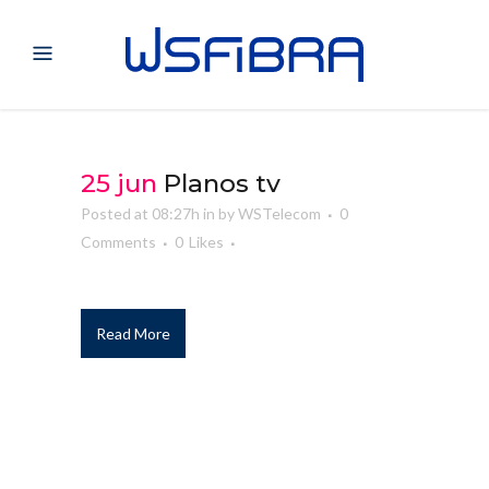
25 jun
Planos tv
Posted at 08:27h
in
by
WSTelecom
0
Comments
0
Likes
Read More